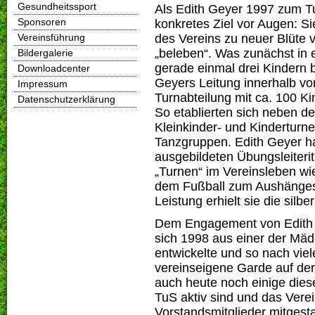
Gesundheitssport
Als Edith Geyer 1997 zum T
Sponsoren
konkretes Ziel vor Augen: Si
des Vereins zu neuer Blüte v
Vereinsführung
„beleben“. Was zunächst in e
Bildergalerie
gerade einmal drei Kindern b
Downloadcenter
Geyers Leitung innerhalb vo
Impressum
Turnabteilung mit ca. 100 Ki
Datenschutzerklärung
So etablierten sich neben d
Kleinkinder- und Kinderturn
Tanzgruppen. Edith Geyer h
ausgebildeten Übungsleiteri
„Turnen“ im Vereinsleben w
dem Fußball zum Aushängesc
Leistung erhielt sie die silb
Dem Engagement von Edith G
sich 1998 aus einer der Mä
entwickelte und so nach viel
vereinseigene Garde auf de
auch heute noch einige die
TuS aktiv sind und das Vere
Vorstandsmitglieder mitgestal