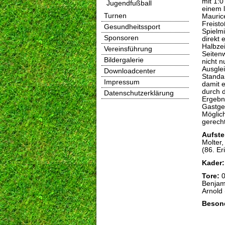
mit 1:
Jugendfußball
einem 
Turnen
Mauric
Freisto
Gesundheitssport
Spielm
Sponsoren
direkt 
Halbze
Vereinsführung
Seitenw
Bildergalerie
nicht n
Ausgle
Downloadcenter
Standar
Impressum
damit e
durch d
Datenschutzerklärung
Ergebn
Gastge
Möglich
gerech
Aufste
Molter,
(86. Er
Kader:
Tore:
0
Benjami
Arnold 
Beson