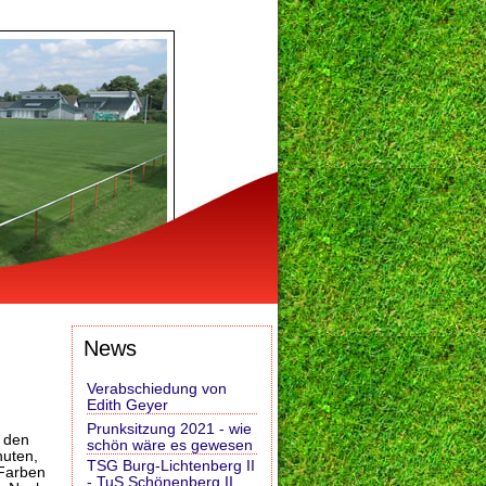
News
Verabschiedung von
Edith Geyer
Prunksitzung 2021 - wie
r den
schön wäre es gewesen
nuten,
TSG Burg-Lichtenberg II
 Farben
- TuS Schönenberg II