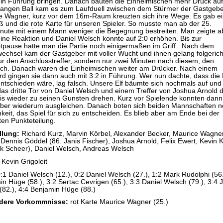
0 in Führung bringen. Danach bauten die Einheimischen mehr Druck au
langen Ball kam es zum Laufduell zwischen dem Stürmer der Gastgeb
e Wagner, kurz vor dem 16m-Raum kreuzten sich ihre Wege. Es gab e
ß und die rote Karte für unseren Spieler. So musste man ab der 25.
inute mit einem Mann weniger die Begegnung bestreiten. Man zeigte a
eine Reaktion und Daniel Welsch konnte auf 2:0 erhöhen. Bis zur
itpause hatte man die Partie noch einigermaßen im Griff. Nach dem
echsel kam der Gastgeber mit voller Wucht und ihnen gelang folgerich
ur den Anschlusstreffer, sondern nur zwei Minuten nach diesem, den
ich. Danach waren die Einheimischen weiter am Drücker. Nach einem
d gingen sie dann auch mit 3:2 in Führung. Wer nun dachte, dass die 
ntschieden wäre, lag falsch. Unsere Elf bäumte sich nochmals auf und
as dritte Tor von Daniel Welsch und einem Treffer von Joshua Arnold 
is wieder zu seinen Gunsten drehen. Kurz vor Spielende konnten dann
ber wiederum ausgleichen. Danach boten sich beiden Mannschaften n
keit, das Spiel für sich zu entscheiden. Es blieb aber am Ende bei der
ten Punkteteilung.
llung:
Richard Kurz, Marvin Körbel, Alexander Becker, Maurice Wagne
 Dennis Göddel (86. Janis Fischer), Joshua Arnold, Felix Ewert, Kevin 
ik Scheer), Daniel Welsch, Andreas Welsch
Kevin Grigoleit
:1 Daniel Welsch (12.), 0:2 Daniel Welsch (27.), 1:2 Mark Rudolphi (56.
n Hüge (58.), 3:2 Sertac Cevrigen (65.), 3:3 Daniel Welsch (79.), 3:4
(82.), 4:4 Benjamin Hüge (88.)
dere Vorkommnisse:
rot Karte Maurice Wagner (25.)