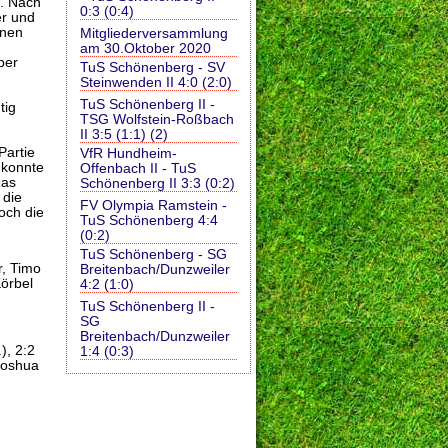
f. Nach
0:3 (0:4)
er und
inen
Mitgliederversammlung
am 30.Oktober 2020
ber
TuS Schönenberg - SV
Steinwenden II 4:0 (2:0)
TuS Schönenberg II -
tig
TSG Wolfstein-Roßbach
II 3:5 (1:1) (2)
Partie
VfR Hundheim-
 konnte
Offenbach II - TuS
das
Schönenberg II 3:3 (0:2)
 die
FV Olympia Ramstein -
och die
TuS Schönenberg 4:4
(0:2)
TuS Schönenberg - SG
r, Timo
Breitenbach/Dunzweiler
Körbel
4:2 (1:0)
TuS Schönenberg II -
SG
Breitenbach/Dunzweiler
), 2:2
1:4 (0:3)
 Joshua