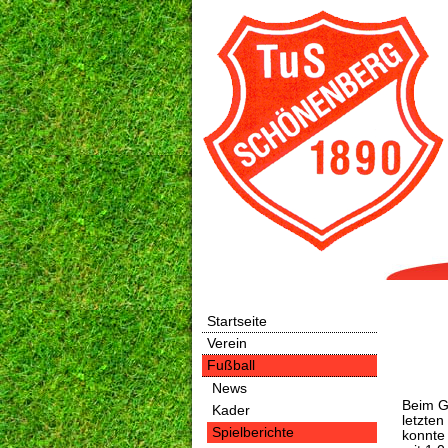
Startseite
Verein
Fußball
News
Beim G
Kader
letzten
Spielberichte
konnte