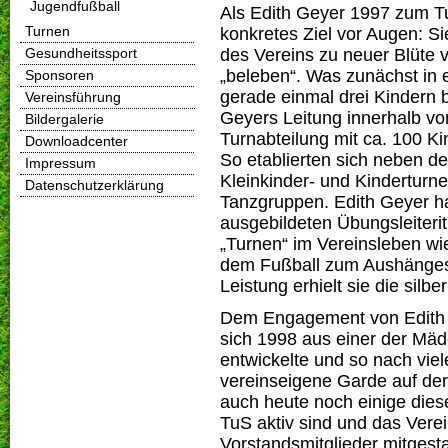
Jugendfußball
Als Edith Geyer 1997 zum T
Turnen
konkretes Ziel vor Augen: Si
des Vereins zu neuer Blüte v
Gesundheitssport
„beleben“. Was zunächst in e
Sponsoren
gerade einmal drei Kindern b
Vereinsführung
Geyers Leitung innerhalb vo
Bildergalerie
Turnabteilung mit ca. 100 Ki
Downloadcenter
So etablierten sich neben d
Impressum
Kleinkinder- und Kinderturn
Datenschutzerklärung
Tanzgruppen. Edith Geyer h
ausgebildeten Übungsleiteri
„Turnen“ im Vereinsleben w
dem Fußball zum Aushängesc
Leistung erhielt sie die silb
Dem Engagement von Edith G
sich 1998 aus einer der Mä
entwickelte und so nach viel
vereinseigene Garde auf de
auch heute noch einige die
TuS aktiv sind und das Vere
Vorstandsmitglieder mitgestal