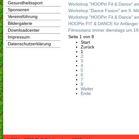
Gesundheitssport
Workshop "HOOPin Fit & Dance" am 
Sponsoren
Workshop "Dance Fusion" am 9. M
Vereinsführung
Workshop "HOOPin Fit & Dance" am
Bildergalerie
HOOPin FIT & DANCE für Anfänger 
Downloadcenter
Fitnesstanz immer dienstags um 19
Seite 1 von 8
Impressum
Start
Datenschutzerklärung
Zurück
1
2
3
4
5
6
7
8
Weiter
Ende