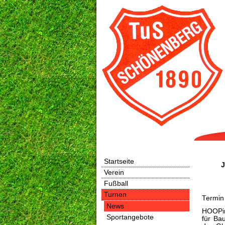
Startseite
J
Verein
Fußball
Turnen
Termin
News
HOOPin 
Sportangebote
für Ba