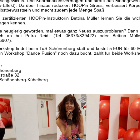
eichgewichts- und Koordinationsvermögen und strafft das Bindegewebe
ite-Effekt). Darüber hinaus reduziert HOOPin Stress, verbessert Körp
lbstbewusstsein und macht zudem jede Menge Spaß.
 zertifizierten HOOPin-Instruktorin Bettina Müller lernen Sie die wic
agen kennen.
ie neugierig geworden, mal etwas ganz Neues auszuprobieren? Dann
ch an bei Petra Reidt (Tel. 06373/829422) oder Bettina Mülle
6907).
rkshop findet beim TuS Schönenberg statt und kostet 5 EUR für 60 M
n Workshop "Dance Fusion" noch dazu bucht, zahlt für beide Worksh
e:
hönenberg
straße 32
Schönenberg-Kübelberg