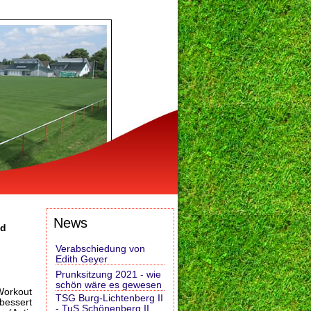
News
nd
Verabschiedung von
Edith Geyer
Prunksitzung 2021 - wie
schön wäre es gewesen
 Workout
TSG Burg-Lichtenberg II
bessert
- TuS Schönenberg II