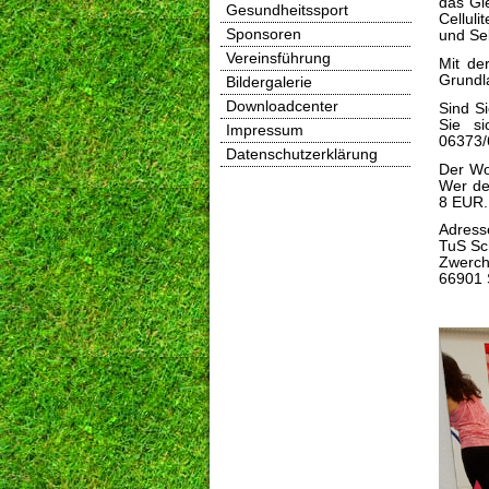
das Gl
Gesundheitssport
Cellul
Sponsoren
und Se
Vereinsführung
Mit der
Grundl
Bildergalerie
Downloadcenter
Sind S
Sie si
Impressum
06373/
Datenschutzerklärung
Der Wo
Wer de
8 EUR.
Adress
TuS Sc
Zwerch
66901 