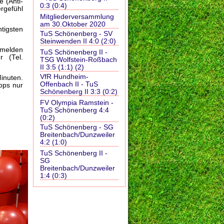
 (Anti-
0:3 (0:4)
er
gefühl
Mitgliederversammlung
am 30.Oktober 2020
htigsten
TuS Schönenberg - SV
Steinwenden II 4:0 (2:0)
 melden
TuS Schönenberg II -
r (Tel.
TSG Wolfstein-Roßbach
II 3:5 (1:1) (2)
VfR Hundheim-
inuten.
Offenbach II - TuS
ops nur
Schönenberg II 3:3 (0:2)
FV Olympia Ramstein -
TuS Schönenberg 4:4
(0:2)
TuS Schönenberg - SG
Breitenbach/Dunzweiler
4:2 (1:0)
TuS Schönenberg II -
SG
Breitenbach/Dunzweiler
1:4 (0:3)