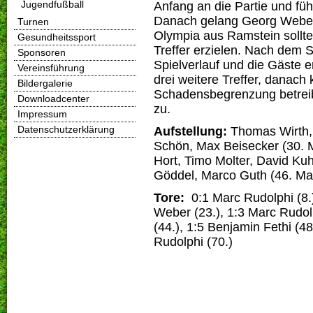
Jugendfußball
Anfang an die Partie und fü
Danach gelang Georg Weber 
Turnen
Olympia aus Ramstein sollte
Gesundheitssport
Treffer erzielen. Nach dem 
Sponsoren
Spielverlauf und die Gäste er
Vereinsführung
drei weitere Treffer, danac
Bildergalerie
Schadensbegrenzung betreib
Downloadcenter
zu.
Impressum
Datenschutzerklärung
Aufstellung:
Thomas Wirth, 
Schön, Max Beisecker (30. Ma
Hort, Timo Molter, David K
Göddel, Marco Guth (46. Ma
Tore:
0:1 Marc Rudolphi (8.)
Weber (23.), 1:3 Marc Rudol
(44.), 1:5 Benjamin Fethi (48
Rudolphi (70.)